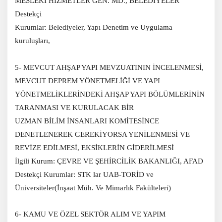
MESLEKİ HİZMETLER GEN. MD., BELEDİYELER
Destekçi
Kurumlar: Belediyeler, Yapı Denetim ve Uygulama
kuruluşları,
5- MEVCUT AHŞAP YAPI MEVZUATININ İNCELENMESİ,
MEVCUT DEPREM YÖNETMELİĞİ VE YAPI
YÖNETMELİKLERİNDEKİ AHŞAP YAPI BÖLÜMLERİNİN
TARANMASI VE KURULACAK BİR
UZMAN BİLİM İNSANLARI KOMİTESİNCE
DENETLENEREK GEREKİYORSA YENİLENMESİ VE
REVİZE EDİLMESİ, EKSİKLERİN GİDERİLMESİ
İlgili Kurum: ÇEVRE VE ŞEHİRCİLİK BAKANLIĞI, AFAD
Destekçi Kurumlar: STK lar UAB-TORİD ve
Üniversiteler(İnşaat Müh. Ve Mimarlık Fakülteleri)
6- KAMU VE ÖZEL SEKTÖR ALIM VE YAPIM