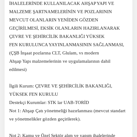
İHALELERİNDE KULLANILACAK AHŞAP YAPI VE
MALZEME ŞARTNAMELERİNİN VE POZLARININ
MEVCUT OLANLARIN YENİDEN GÖZDEN
GEÇİRİLMESİ, EKSİK OLANLARIN HAZIRLANARAK
ÇEVRE VE ŞEHİRCİLİK BAKANLIĞI YÜKSEK
FEN KURULUNCA YAYINLANMASININ SAĞLANMASI,
(ÇŞB İnşaat pozlarına CLT, Glulam, vs modern
Ahşap Yapı malzemelerinin ve uygulamalarının dahil
edilmesi)
İlgili Kurum: ÇEVRE VE ŞEHİRCİLİK BAKANLIĞI,
YÜKSEK FEN KURULU
Destekçi Kurumlar: STK lar UAB-TORİD
Not 1: Ahşap Çatı yönetmeliği hazırlanması (mevcut standart
ve yönetmelikler gözden geçirilerek).
Not 2: Kamu ve Özel Sektör alım ve yapım ihalelerinde