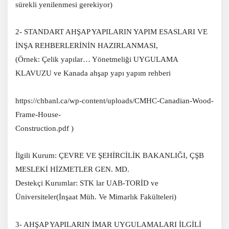
sürekli yenilenmesi gerekiyor)
2- STANDART AHŞAP YAPILARIN YAPIM ESASLARI VE
İNŞA REHBERLERİNİN HAZIRLANMASI,
(Örnek: Çelik yapılar… Yönetmeliği UYGULAMA
KLAVUZU ve Kanada ahşap yapı yapım rehberi
https://chbanl.ca/wp-content/uploads/CMHC-Canadian-Wood-
Frame-House-
Construction.pdf )
İlgili Kurum: ÇEVRE VE ŞEHİRCİLİK BAKANLIĞI, ÇŞB
MESLEKİ HİZMETLER GEN. MD.
Destekçi Kurumlar: STK lar UAB-TORİD ve
Üniversiteler(İnşaat Müh. Ve Mimarlık Fakülteleri)
3- AHŞAP YAPILARIN İMAR UYGULAMALARI İLGİLİ