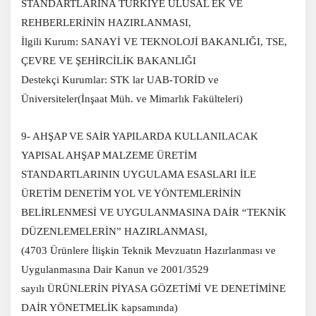
STANDARTLARINA TÜRKİYE ULUSAL EK VE
REHBERLERİNİN HAZIRLANMASI,
İlgili Kurum: SANAYİ VE TEKNOLOJİ BAKANLIĞI, TSE,
ÇEVRE VE ŞEHİRCİLİK BAKANLIĞI
Destekçi Kurumlar: STK lar UAB-TORİD ve
Üniversiteler(İnşaat Müh. ve Mimarlık Fakülteleri)
9- AHŞAP VE SAİR YAPILARDA KULLANILACAK
YAPISAL AHŞAP MALZEME ÜRETİM
STANDARTLARININ UYGULAMA ESASLARI İLE
ÜRETİM DENETİM YOL VE YÖNTEMLERİNİN
BELİRLENMESİ VE UYGULANMASINA DAİR “TEKNİK
DÜZENLEMELERİN” HAZIRLANMASI,
(4703 Ürünlere İlişkin Teknik Mevzuatın Hazırlanması ve
Uygulanmasına Dair Kanun ve 2001/3529
sayılı ÜRÜNLERİN PİYASA GÖZETİMİ VE DENETİMİNE
DAİR YÖNETMELİK kapsamında)