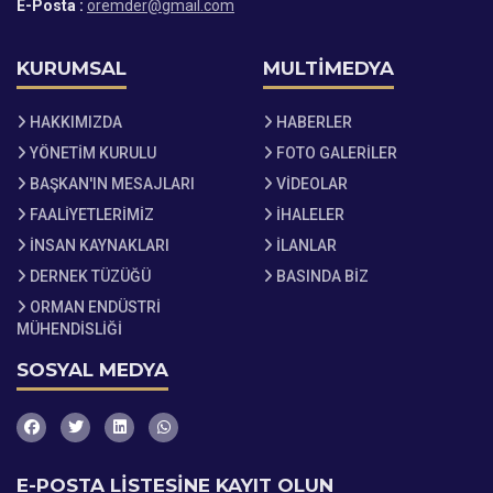
E-Posta :
oremder@gmail.com
KURUMSAL
MULTİMEDYA
HAKKIMIZDA
HABERLER
YÖNETİM KURULU
FOTO GALERİLER
BAŞKAN'IN MESAJLARI
VİDEOLAR
FAALİYETLERİMİZ
İHALELER
İNSAN KAYNAKLARI
İLANLAR
DERNEK TÜZÜĞÜ
BASINDA BİZ
ORMAN ENDÜSTRİ
MÜHENDİSLİĞİ
SOSYAL MEDYA
E-POSTA LİSTESİNE KAYIT OLUN