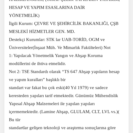
HESAP VE YAPIM ESASLARINA DAİR
YÖNETMELİK)
İlgili Kurum: ÇEVRE VE ŞEHİRCİLİK BAKANLIĞI, ÇŞB
MESLEKİ HİZMETLER GEN. MD.
Destekçi Kurumlar: STK lar UAB-TORİD, OGM ve
Üniversiteler(İnşaat Müh. Ve Mimarlık Fakülteleri) Not
1: Yapılacak Yönetmelik Yangın ve Ahşap Koruma
modüllerini de ihtiva etmelidir.
Not 2: TSE Standardı olarak “TS 647 Ahşap yapıların hesap
ve yapım kuralları” başlıklı bir
standart var fakat bu çok eski(40 Yıl 1979) ve sadece
keresteden yapıları tarif etmektedir. Günümüz Mühendislik
Yapısal Ahşap Malzemeleri ile yapılan yapıları
içermemektedir. (Lamine Ahşap, GLULAM, CLT, LVL vs.)(
Bu tür
standartlar gelişen teknoloji ve araştırma sonuçlarına göre