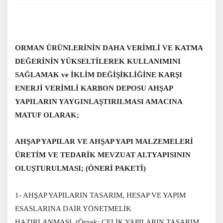
ORMAN ÜRÜNLERİNİN DAHA VERİMLİ VE KATMA
DEĞERİNİN YÜKSELTİLEREK KULLANIMINI
SAĞLAMAK ve İKLİM DEĞİŞİKLİĞİNE KARŞI
ENERJİ VERİMLİ KARBON DEPOSU AHŞAP
YAPILARIN YAYGINLAŞTIRILMASI AMACINA
MATUF OLARAK;
AHŞAP YAPILAR VE AHŞAP YAPI MALZEMELERİ
ÜRETİM VE TEDARİK MEVZUAT ALTYAPISININ
OLUŞTURULMASI; (ÖNERİ PAKETİ)
1- AHŞAP YAPILARIN TASARIM, HESAP VE YAPIM
ESASLARINA DAİR YÖNETMELİK
HAZIRLANMASI, (Örnek: ÇELİK YAPILARIN TASARIM,